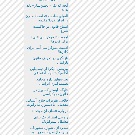
آنچه که یک «انجمن‌‌ساز» باید
بداند
الفبای ساخت «جامعه» مدرن
در ایران فردا: مقدمه
امتناع قانون در حاکمیت
شرع
اهمیت «دموکراسی آتنی»
برای کادرها!
اهمیت دموکراسی آتنی برای
کادرها!
بازنگری در تعریف قانون
پارلمان
بیزینس اتیکز؛ از دیسیپلین
آکادمیک تا نهاد اجتماعی
تجربه‌های اداره مجامع
تصمیم‌گیری ایرانیان
جايگاه آبستراكسيون در
قانون دموكراسي
حلاجی تقریرات حلاج: آشنایی
مقدماتی با دستورنامه رابرت
در باره «سازمان موقت»
راه حل استراتژیک برای
مشکل استراتژیک
سفرهای دشوار دستورنامه
رابرت از آمریکا به روسیه