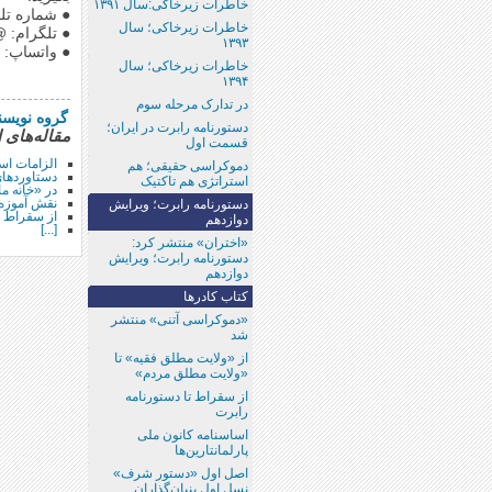
خاطرات زیرخاکی:سال ۱۳۹۱
● شماره تلفن: 2622
خاطرات زیرخاکی؛ سال
● تلگرام: @rsis54
۱۳۹۳
● واتساپ: 09344882622
خاطرات زیرخاکی؛ سال
۱۳۹۴
در تدارک مرحله سوم
گروه نویسن
دستورنامه رابرت در ایران؛
مقاله‌هاى 
قسمت اول
الزامات اس
دموکراسی حقیقی؛ هم
دستاوردهای ۴۶‌مین نشست انجمن گسترش سواد د
استراتژی هم تاکتیک
در «خانه م
نقش آموزه
دستورنامه رابرت؛ ویرایش
از سقراط ت
دوازدهم
[...]
«اختران»‌ منتشر کرد:
دستورنامه رابرت؛ ویرایش
دوازدهم
کتاب کادرها
«دموکراسی آتنی» منتشر
شد
از «ولایت مطلق فقیه‌» تا
«ولایت مطلق مردم»
از سقراط تا دستورنامه
رابرت
اساسنامه کانون ملی
پارلمانتارین‌ها
اصل اول «دستور شرف»‌
نسل اول بنیان‌گذاران