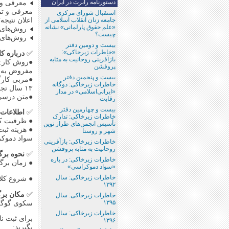
دستورنامه رابرت در ایران
معرفی و ت
معرفی و تم
استقبال شورای مرکزی
اعلان نتیجه؛
جامعه زنان انقلاب اسلامی از
«علم حقوق پارلمانی» نشانه
روش‌های اس
چیست؟
روش‌های ا
بیست و دومین دفتر
«خاطرات زیرخاکی»:
✅
درباره کا
باز‌آفرینی روحانیت به مثابه
●روش کار: 
پروفشن
مفروض به 
بیست و پنجمین دفتر
خاطرات زیرخاکی: دوگانه
۱۳ سال تجربه در برگزاری کارگاه‌‌های آموزش دستورنامه رابرت (قواعد دموکراسی)
«ایرانی‌اسلامی» در مدار
●متن درسی:
رقابت
بیست و چهارمین دفتر
✅
اطلاعات 
خاطرات زیرخاکی: تدارک
● ظرفیت کارگا
تأسیس انجمن‌های طراز نوین
شهر و روستا
سواد دموکر
خاطرات زیرخاکی: بازآفرینی
روحانیت به مثابه پروفشن
✅
نحوه برگ
خاطرات زیرخاکی: در باره
● زمان برگزاری کار
«سواد دموکراسی»
خاطرات زیرخاکی: سال
● شروع کلاس ها: ش
۱۳۹۲
✅
مکان بر
خاطرات زیرخاکی: سال
۱۳۹۵
سکوی گوگل
خاطرات زیرخاکی: سال
برای ثبت ن
۱۳۹۶
بگیرید: