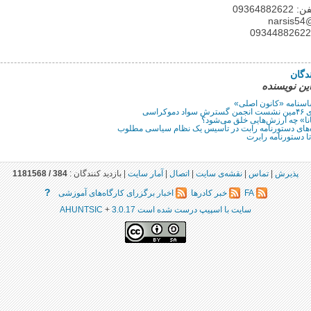
0936488
na
دگان
اين نويسنده
اسنامه «کانون اصلی»‌
موکراسی
انا» چه ارزش‌هایی خلق می‌شود؟
‌های دستورنامه رابت در تأسیس یک نظام سیاسی مطلوب
ا دستورنامه رابرت
پذيرش
|
تماس
|
نقشه‌ى سايت
|
اتصال
|
آمار سايت
|
بازديد كنندگان :
384 /
1181568
?
FA
خبر كادرها
اخبار برگزرای کارگاه‌های آموزشی
سايت با اسپيپ درست شده است 3.0.17
+
AHUNTSIC