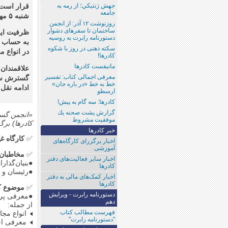
جهش ژنتيكي؛‌ از رمه به
جامعه
شنبه ۵ مهر ماه ۱۴۰۴ آغاز خوپاهد شد.
روزنوشت ۱۲ آذر: از انجمن
ساختمان تا سفر‌های دشوار
دستورنامه رابرت به روسیه
به حساب ا
سکته ذهنی در روز با شکوه
در انواع م
کادرها!
مانیفست کادرها
علاقمندان 
معرفی اجمالی کتاب: تفسیر
گسترش سوا
خط به خط «در باره جان»
ادامه نقل
ارسطو
کادرها: سه‌ گام به پیش!
گزارش پشت صحنه‌ يك
«انجمن گست
موفقيت مشروط
کادرها) برگز
خبر كادرها
✅
کارگاه غ
اخبار برگزرای کارگاه‌های
آموزشی
✅
مخاطبان 
اخبار سایر فعالیت‌های دفتر
●بنیان‌گذار
کادرها
●رئیسان و ا
اخبار کمک‌های مالی به دفتر
کادرها
✅
موضوع کار
دستورنامه رابرت - ويرايش
●معرفی پرم
دهم
از جمله:
فهرست مطالب كتاب
انواع مجام
"دستورنامه‌ رابرت"
معرفی اجم