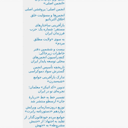
«انجمن اصلی»
انجمن اصلی؛ پروفشن اصلی
انجمن‌ها و مسؤلیت خلق
اخلاق آلترناتیو
بازآفرینی ساختارهای
مستقر؛ شماره یک: حزب
فرزندان ایران
به سوی «ولایت مطلق
مردم»
بیست و ششمین دفتر
خاطرات زیرخاکی:
کنفدراسیون انجمن‌های
محلی توسعه پایدار ایران
تاریخچه تأسیس انجمن
گسترش سواد دموکراسی
تدارک بازآفرینی جوامع
«شبه‌مدرن»
تدوین «کد اتیکز»‌ معلمان؛
تجربه‌ای نو در ایران
تفسیر خط به خط «دربارۀ
جان» ارسطو منتشر شد
توزیع درون‌سازمانی ویرایش
دوازدهم «دستورنامه رابرت»
جوامع مردم خودقانون‌گذار: از
تقلید به اجتهاد؛ از «جنبش
مشروطه»‌ به «جهش