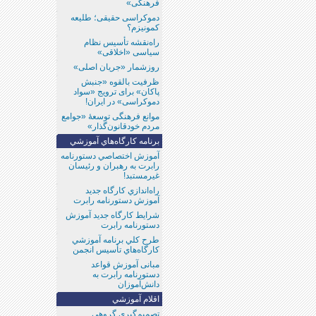
فرهنگی»
دموکراسی حقیقی؛ طلیعه
کمونیزم؟
راه‌نقشه تأسیس نظام
سیاسی «اخلاقی»
روزشمار «جریان اصلی»
ظرفیت بالقوه «جنبش
پاکان» برای ترویج «سواد
دموکراسی» در ایران!
موانع فرهنگی توسعۀ «جوامع
مردم خود‌قانون‌گذار»
برنامه كارگاه‌هاي آموزشي
آموزش اختصاصي دستورنامه
رابرت به رهبران و رئيسان
غيرمستبد!
راه‌اندازي كارگاه جديد
آموزش دستورنامه رابرت
شرايط كارگاه جديد آموزش
دستورنامه رابرت
طرح كلي برنامه آموزشي
كارگاه‌هاي تأسيس انجمن
مبانی آموزش قواعد
دستورنامه رابرت به
دانش‌آموزان
اقلام آموزشي
تصمیم‌گیری گروهی