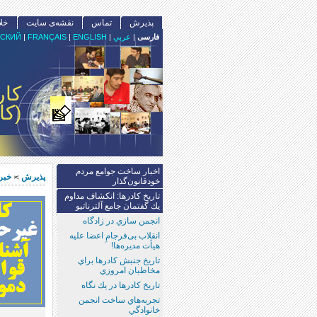
پذيرش
تماس
نقشه‌ى سايت
خل
فارسى
|
عربي
|
ENGLISH
|
FRANÇAIS
|
СКИЙ
كار
(كا
اخبار ساخت جوامع مردم
پذيرش
خبر 
>
خودقانون‌‌گذار
تاريخ كادرها: انكشاف مداوم
يك گفتمان جامع آلترناتيو
انجمن سازي در زادگاه
انقلاب بی‌فرجامِ اعضا علیه
هیأت مدیره‌ها!
تاريخ جنبش كادرها براي
مخاطبان امروزي
تاريخ كادرها در يك نگاه
تجربه‌هاي ساخت انجمن
خانوادگي