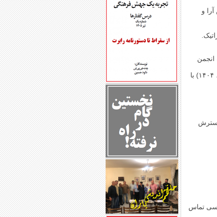
را و
تیک.
انجمن
●مربی کارگاه: داود حسین مترجم کتاب دستورنامه رابرت (ویرایش دوازدهم، نشر اختران، ۱۴۰۴) با
ب «انجمن گسترش
اسی تماس